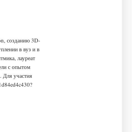
on, созданию 3D-
плении в вуз и в
тмика, лауреат
ели с опытом
. Для участия
/e1d84ed4c430?