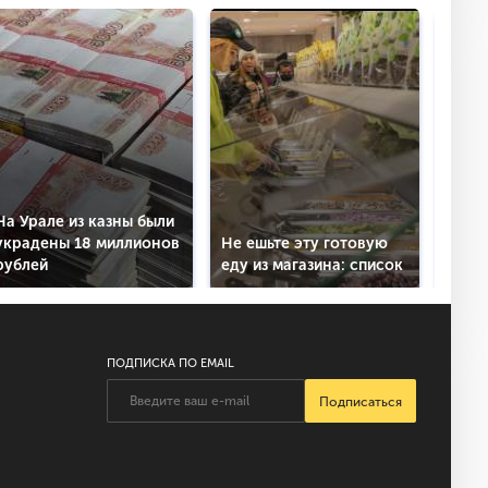
На Урале из казны были
В ОА
украдены 18 миллионов
Не ешьте эту готовую
жест
рублей
еду из магазина: список
крип
ПОДПИСКА ПО EMAIL
Подписаться