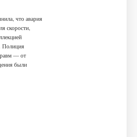
нила, что авария
ля скорости,
ллекцией
. Полиция
травм — от
дения были