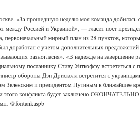
оскве. «За прошедшую неделю моя команда добилась 
кт между Россией и Украиной», — гласит пост презид
па, первоначальный мирный план из 28 пунктов, котор
ыл доработан с учетом дополнительных предложений 
ызывающих разногласия». «В надежде на завершение р
иальному посланнику Стиву Уиткоффу встретиться с 
нистр обороны Дэн Дрисколл встретится с украинцами [
ом Зеленским и президентом Путиным в ближайшее вре
нии этого конфликта будет заключено ОКОНЧАТЕЛЬНО 