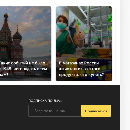
Таких событий не было
В магазинах России
СМИ:
с 1945: чего ждать всем
ажиотаж из-за этого
поли
нам?
продукта: что купить?
напа
ПОДПИСКА ПО EMAIL
Подписаться