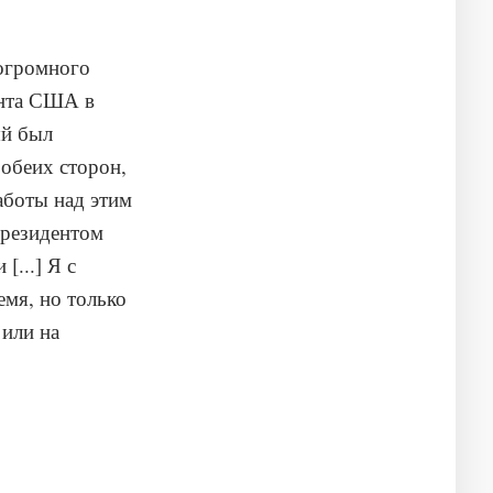
огромного
ента США в
ый был
обеих сторон,
аботы над этим
президентом
...] Я с
мя, но только
или на