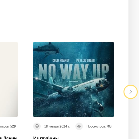
отров: 529
18 января 2024 г.
Просмотров: 703
в Лянчи
Из глубины
Ада