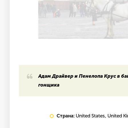
Адам Драйвер и Пенелопа Крус в ба
гонщика
Страна:
United States, United K