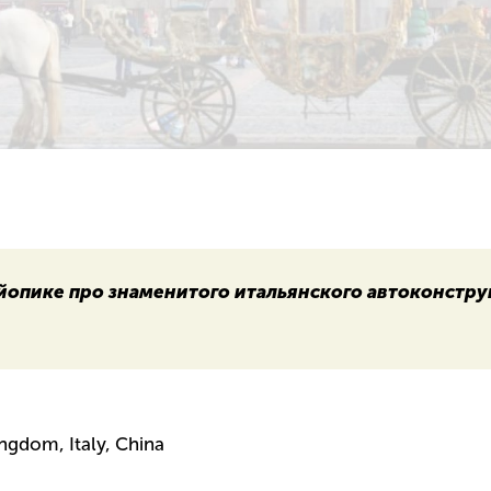
йопике про знаменитого итальянского автоконстру
ingdom, Italy, China