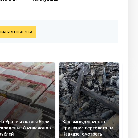
ВАТЬСЯ ПОИСКОМ
На Урале из казны были
Как выглядит место
украдены 18 миллионов
крушение вертолета на
Не е
рублей
Кавказе: смотреть
еду и